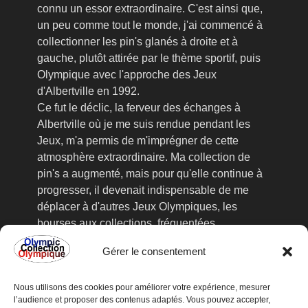
connu un essor extraordinaire. C'est ainsi que,
un peu comme tout le monde, j'ai commencé à
collectionner les pin's glanés à droite et à
gauche, plutôt attirée par le thème sportif, puis
Olympique avec l'approche des Jeux
d'Albertville en 1992.
Ce fut le déclic, la ferveur des échanges à
Albertville où je me suis rendue pendant les
Jeux, m'a permis de m'imprégner de cette
atmosphère extraordinaire. Ma collection de
pin's a augmenté, mais pour qu'elle continue à
progresser, il devenait indispensable de me
déplacer à d'autres Jeux Olympiques, les
bourses aux collections, fréquentées
assidûment, ne suffisant plus à satisfaire ma
Gérer le consentement
collectionnite aiguë. C'est ainsi que je suis
partie à Lillehammer en 1994, j'y ai trouvé une
Nous utilisons des cookies pour améliorer votre expérience, mesurer
information précieuse, l'organisation prochaine
l’audience et proposer des contenus adaptés. Vous pouvez accepter,
d'une foire internationale de collectionneurs