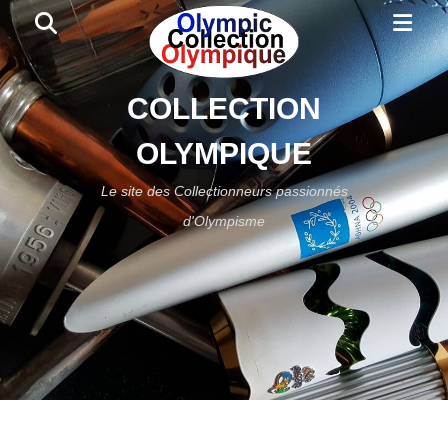
Primar
Search
Menu
COLLECTION
OLYMPIQUE
Le site des Collectionneurs passionnés
d'Olympisme