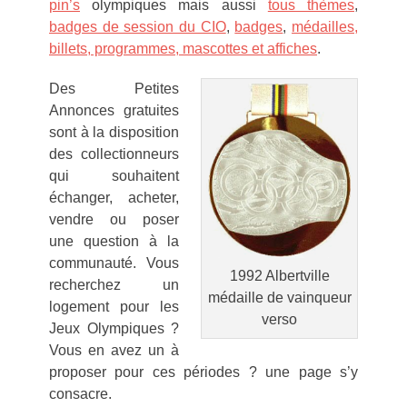
pin’s
olympiques mais aussi
tous thèmes
,
badges de session du CIO
,
badges
,
médailles,
billets, programmes, mascottes et affiches
.
Des Petites
Annonces gratuites
sont à la disposition
des collectionneurs
qui souhaitent
échanger, acheter,
vendre ou poser
une question à la
communauté. Vous
1992 Albertville
recherchez un
médaille de vainqueur
logement pour les
verso
Jeux Olympiques ?
Vous en avez un à
proposer pour ces périodes ? une page s’y
consacre.